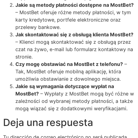
Jakie są metody płatności dostępne na MostBet?
– MostBet oferuje różne metody płatności, w tym
karty kredytowe, portfele elektroniczne oraz
przelewy bankowe.
Jak skontaktować się z obsługą klienta MostBet?
– Klienci mogą skontaktować się z obsługą przez
czat na żywo, e-mail lub formularz kontaktowy na
stronie.
Czy mogę obstawiać na MostBet z telefonu?
–
Tak, MostBet oferuje mobilną aplikację, która
umożliwia obstawianie z dowolnego miejsca.
Jakie są wymagania dotyczące wypłat na
MostBet?
– Wypłaty z MostBet mogą być różne w
zależności od wybranej metody płatności, a także
mogą wiązać się z dodatkowymi weryfikacjami.
Deja una respuesta
Tu dirección de correo electrónico no será publicada.