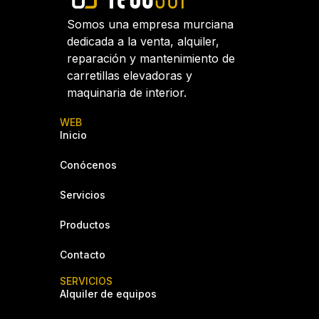
Somos una empresa murciana
dedicada a la venta, alquiler,
reparación y mantenimiento de
carretillas elevadoras y
maquinaria de interior.
WEB
Inicio
Conócenos
Servicios
Productos
Contacto
SERVICIOS
Alquiler de equipos