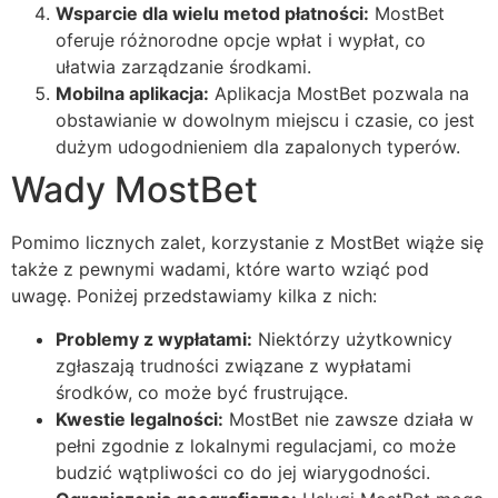
Wsparcie dla wielu metod płatności:
MostBet
oferuje różnorodne opcje wpłat i wypłat, co
ułatwia zarządzanie środkami.
Mobilna aplikacja:
Aplikacja MostBet pozwala na
obstawianie w dowolnym miejscu i czasie, co jest
dużym udogodnieniem dla zapalonych typerów.
Wady MostBet
Pomimo licznych zalet, korzystanie z MostBet wiąże się
także z pewnymi wadami, które warto wziąć pod
uwagę. Poniżej przedstawiamy kilka z nich:
Problemy z wypłatami:
Niektórzy użytkownicy
zgłaszają trudności związane z wypłatami
środków, co może być frustrujące.
Kwestie legalności:
MostBet nie zawsze działa w
pełni zgodnie z lokalnymi regulacjami, co może
budzić wątpliwości co do jej wiarygodności.