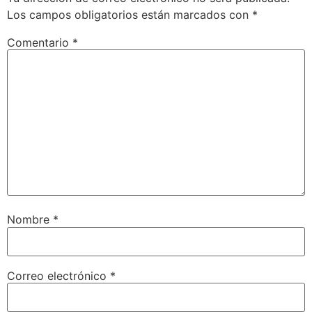
Los campos obligatorios están marcados con
*
Comentario
*
Nombre
*
Correo electrónico
*