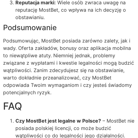
Reputacja marki:
Wiele osób zwraca uwagę na
reputację MostBet, co wpływa na ich decyzję o
obstawianiu.
Podsumowanie
Podsumowując, MostBet posiada zarówno zalety, jak i
wady. Oferta zakładów, bonusy oraz aplikacja mobilna
to niewątpliwe atuty. Niemniej jednak, problemy
związane z wypłatami i kwestie legalności mogą budzić
wątpliwości. Zanim zdecydujesz się na obstawianie,
warto dokładnie przeanalizować, czy MostBet
odpowiada Twoim wymaganiom i czy jesteś świadomy
potencjalnych ryzyk.
FAQ
Czy MostBet jest legalne w Polsce?
– MostBet nie
posiada polskiej licencji, co może budzić
wątpliwości co do legalności jego działalności.