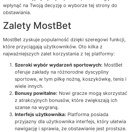
wpłynąć na Twoją decyzję o wyborze tej strony do
obstawiania.
Zalety MostBet
MostBet zyskuje popularność dzięki szeregowi funkcji,
które przyciągają użytkowników. Oto kilka z
najważniejszych zalet korzystania z tej platformy:
Szeroki wybór wydarzeń sportowych:
MostBet
oferuje zakłady na różnorodne dyscypliny
sportowe, w tym piłkę nożną, koszykówkę, tenis i
wiele innych.
Bonusy powitalne:
Nowi gracze mogą skorzystać
z atrakcyjnych bonusów, które zwiększają ich
szanse na wygraną.
Interfejs użytkownika:
Platforma posiada
przyjazny dla użytkownika interfejs, który ułatwia
nawigację i sprawia, że obstawianie jest prostsze.