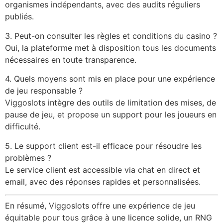
organismes indépendants, avec des audits réguliers
publiés.
3. Peut-on consulter les règles et conditions du casino ?
Oui, la plateforme met à disposition tous les documents
nécessaires en toute transparence.
4. Quels moyens sont mis en place pour une expérience
de jeu responsable ?
Viggoslots intègre des outils de limitation des mises, de
pause de jeu, et propose un support pour les joueurs en
difficulté.
5. Le support client est-il efficace pour résoudre les
problèmes ?
Le service client est accessible via chat en direct et
email, avec des réponses rapides et personnalisées.
En résumé, Viggoslots offre une expérience de jeu
équitable pour tous grâce à une licence solide, un RNG