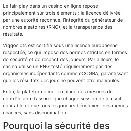
Le fair-play dans un casino en ligne repose
principalement sur trois éléments : la licence délivrée
par une autorité reconnue, l’intégrité du générateur de
nombres aléatoires (RNG), et la transparence des
résultats.
Viggoslots est certifié sous une licence européenne
respectée, ce qui impose des normes strictes en termes
de sécurité et de respect des joueurs. Par ailleurs, le
casino utilise un RNG testé régulièrement par des
organismes indépendants comme eCOGRA, garantissant
que les résultats des jeux ne peuvent être manipulés.
Enfin, la plateforme met en place des mesures de
contrôle afin d’assurer que chaque session de jeu soit
équitable et que tous les joueurs bénéficient des mêmes
chances, sans discrimination.
Pourquoi la sécurité des