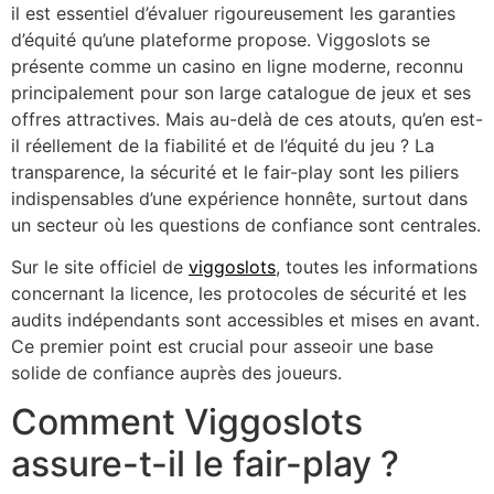
il est essentiel d’évaluer rigoureusement les garanties
d’équité qu’une plateforme propose. Viggoslots se
présente comme un casino en ligne moderne, reconnu
principalement pour son large catalogue de jeux et ses
offres attractives. Mais au-delà de ces atouts, qu’en est-
il réellement de la fiabilité et de l’équité du jeu ? La
transparence, la sécurité et le fair-play sont les piliers
indispensables d’une expérience honnête, surtout dans
un secteur où les questions de confiance sont centrales.
Sur le site officiel de
viggoslots
, toutes les informations
concernant la licence, les protocoles de sécurité et les
audits indépendants sont accessibles et mises en avant.
Ce premier point est crucial pour asseoir une base
solide de confiance auprès des joueurs.
Comment Viggoslots
assure-t-il le fair-play ?