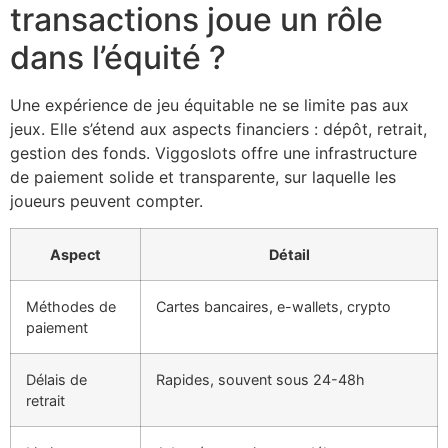
transactions joue un rôle
dans l’équité ?
Une expérience de jeu équitable ne se limite pas aux
jeux. Elle s’étend aux aspects financiers : dépôt, retrait,
gestion des fonds. Viggoslots offre une infrastructure
de paiement solide et transparente, sur laquelle les
joueurs peuvent compter.
Aspect
Détail
Méthodes de
Cartes bancaires, e-wallets, crypto
paiement
Délais de
Rapides, souvent sous 24-48h
retrait