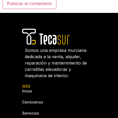
Somos una empresa murciana
dedicada a la venta, alquiler,
reparación y mantenimiento de
carretillas elevadoras y
maquinaria de interior.
WEB
Inicio
Conócenos
Servicios