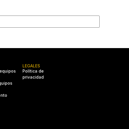
LEGALES
 equipos
Política de
privacidad
quipos
ento