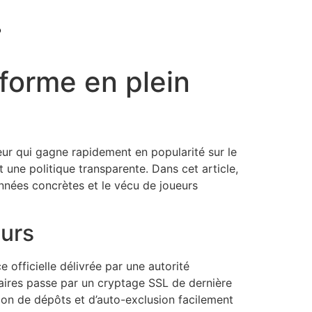
o
forme en plein
eur qui gagne rapidement en popularité sur le
une politique transparente. Dans cet article,
onnées concrètes et le vécu de joueurs
eurs
 officielle délivrée par une autorité
caires passe par un cryptage SSL de dernière
ation de dépôts et d’auto-exclusion facilement