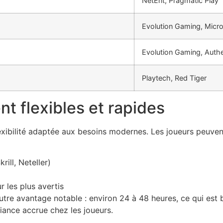
NetEnt, Pragmatic Play
Evolution Gaming, Micr
Evolution Gaming, Auth
Playtech, Red Tiger
t flexibles et rapides
xibilité adaptée aux besoins modernes. Les joueurs peuvent 
rill, Neteller)
 les plus avertis
 autre avantage notable : environ 24 à 48 heures, ce qui es
fiance accrue chez les joueurs.