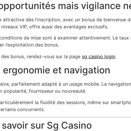
opportunités mais vigilance n
 attractive dès l’inscription, avec un bonus de bienvenue 
 niveaux VIP, offre aussi des avantages exclusifs.
 conditions de mise sont à examiner attentivement. Le taux 
ter l’exploitation des bonus.
r des bonus, rendez-vous sur la page
sg casino login
.
 : ergonomie et navigation
nsive, parfaitement adapté à un usage mobile. La navigation
par popularité, fournisseur ou nouveauté.
articulièrement la fluidité des sessions, même sur smartpho
certains concurrents.
t savoir sur Sg Casino