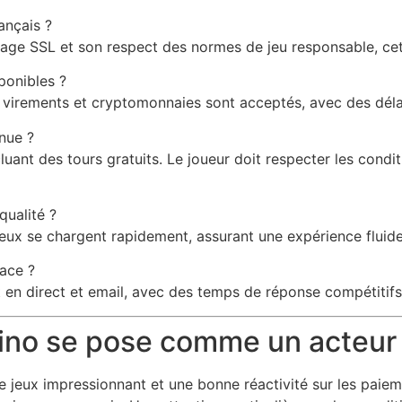
rançais ?
tage SSL et son respect des normes de jeu responsable, cet
ponibles ?
, virements et cryptomonnaies sont acceptés, avec des délai
nue ?
uant des tours gratuits. Le joueur doit respecter les condi
qualité ?
 jeux se chargent rapidement, assurant une expérience fluide
cace ?
t en direct et email, avec des temps de réponse compétitifs
ino se pose comme un acteur 
e jeux impressionnant et une bonne réactivité sur les paie