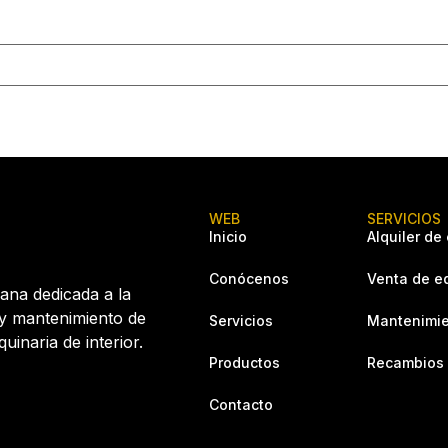
WEB
SERVICIOS
Inicio
Alquiler de
Conócenos
Venta de e
na dedicada a la
n y mantenimiento de
Servicios
Mantenimi
quinaria de interior.
Productos
Recambios
Contacto