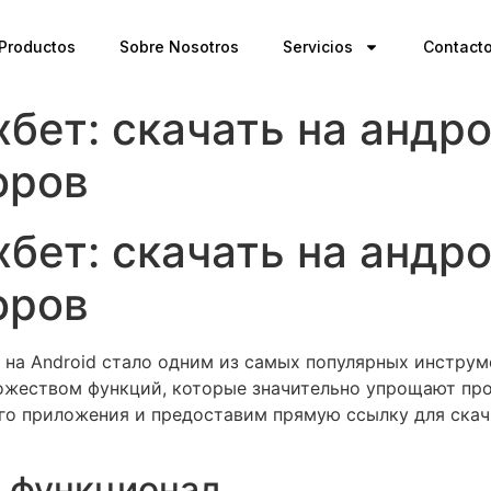
Productos
Sobre Nosotros
Servicios
Contact
бет: скачать на андр
оров
бет: скачать на андр
оров
 на Android стало одним из самых популярных инструме
ожеством функций, которые значительно упрощают про
о приложения и предоставим прямую ссылку для скачив
и функционал