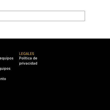
LEGALES
 equipos
Política de
privacidad
quipos
ento