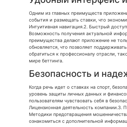
Одним из главных преимуществ приложени
события и размещать ставки, что экономи
Интуитивная навигация.2. Быстрый доступ
Возможность получения актуальной инфор
преимущества делают приложение не толь
обновляется, что позволяет поддерживать
обратиться к профессионалу отрасли, так
мире беттинга.
Безопасность и наде
Когда речь идет о ставках на спорт, без
уровень защиты личных данных и финансо
пользователям чувствовать себя в безопа
Лицензионная деятельность компании.3. П
Методики предотвращения мошенничества
ознакомиться с дополнительной информац