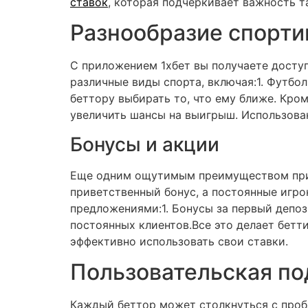
ставок
, которая подчеркивает важность т
Разнообразие спорт
С приложением 1хбет вы получаете доступ
различные виды спорта, включая:1. Футбол
беттору выбирать то, что ему ближе. Кро
увеличить шансы на выигрыш. Использова
Бонусы и акции
Еще одним ощутимым преимуществом прил
приветственный бонус, а постоянные игр
предложениями:1. Бонусы за первый депо
постоянных клиентов.Все это делает бет
эффективно использовать свои ставки.
Пользовательская п
Каждый беттор может столкнуться с проб