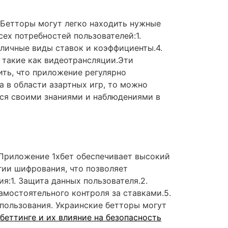
 Бетторы могут легко находить нужные
ех потребностей пользователей:1.
зличные виды ставок и коэффициенты.4.
 такие как видеотрансляции.Эти
ть, что приложение регулярно
а в области азартных игр, то можно
тся своими знаниями и наблюдениями в
. Приложение 1хбет обеспечивает высокий
гии шифрования, что позволяет
я:1. Защита данных пользователя.2.
амостоятельного контроля за ставками.5.
ользования. Украинские бетторы могут
беттинге и их влияние на безопасность