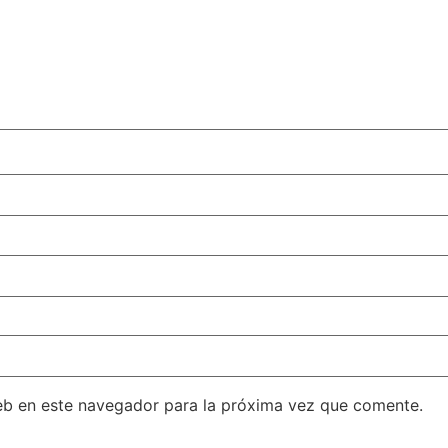
eb en este navegador para la próxima vez que comente.