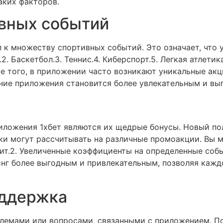
аких факторов.
ивных событий
 к множеству спортивных событий. Это означает, что у
.2. Баскетбол.3. Теннис.4. Киберспорт.5. Легкая атлет
ме того, в приложении часто возникают уникальные ак
ние приложения становится более увлекательным и вы
ожения 1хбет являются их щедрые бонусы. Новый по
оки могут рассчитывать на различные промоакции. Вы 
зит.2. Увеличенные коэффициенты на определенные соб
тинг более выгодным и привлекательным, позволяя каж
оддержка
лемами или вопросами, связанными с приложением. По