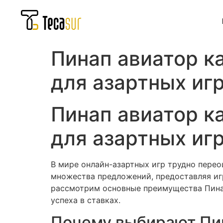
Пинап авиатор к
для азартных иг
Пинап авиатор к
для азартных иг
В мире онлайн-азартных игр трудно пере
множества предложений, предоставляя игр
рассмотрим основные преимущества Пинап,
успеха в ставках.
Почему выбирают Пин