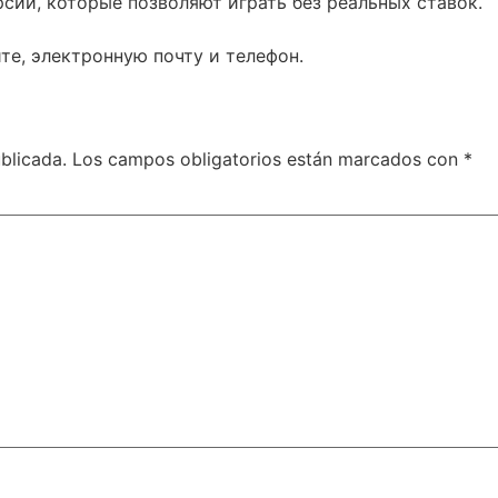
сии, которые позволяют играть без реальных ставок.
те, электронную почту и телефон.
blicada.
Los campos obligatorios están marcados con
*