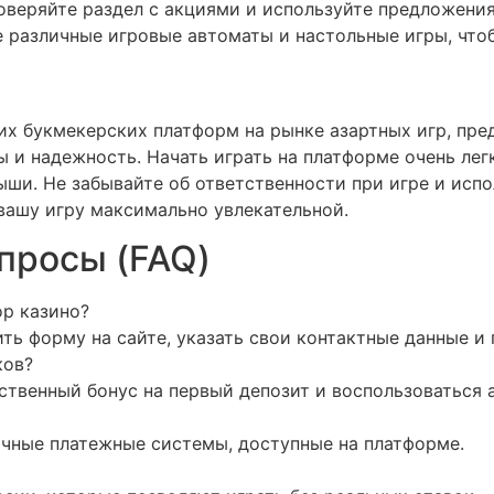
оверяйте раздел с акциями и используйте предложения
 различные игровые автоматы и настольные игры, что
ших букмекерских платформ на рынке азартных игр, пр
ы и надежность. Начать играть на платформе очень лег
ши. Не забывайте об ответственности при игре и исп
вашу игру максимально увлекательной.
просы (FAQ)
ор казино?
ь форму на сайте, указать свои контактные данные и 
ков?
ственный бонус на первый депозит и воспользоваться 
чные платежные системы, доступные на платформе.