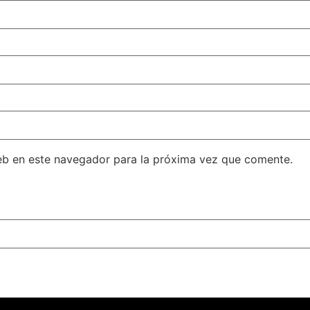
eb en este navegador para la próxima vez que comente.