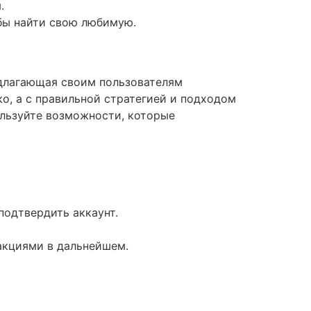
.
бы найти свою любимую.
едлагающая своим пользователям
ко, а с правильной стратегией и подходом
ользуйте возможности, которые
подтвердить аккаунт.
акциями в дальнейшем.