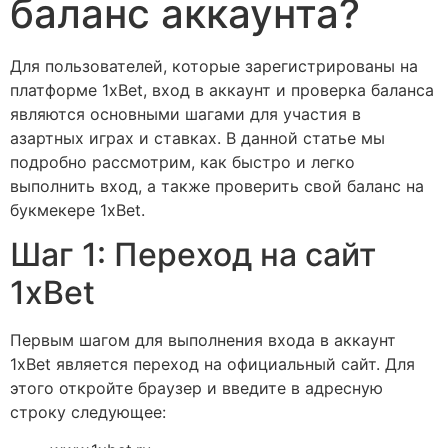
баланс аккаунта?
Для пользователей, которые зарегистрированы на
платформе 1xBet, вход в аккаунт и проверка баланса
являются основными шагами для участия в
азартных играх и ставках. В данной статье мы
подробно рассмотрим, как быстро и легко
выполнить вход, а также проверить свой баланс на
букмекере 1xBet.
Шаг 1: Переход на сайт
1xBet
Первым шагом для выполнения входа в аккаунт
1xBet является переход на официальный сайт. Для
этого откройте браузер и введите в адресную
строку следующее: