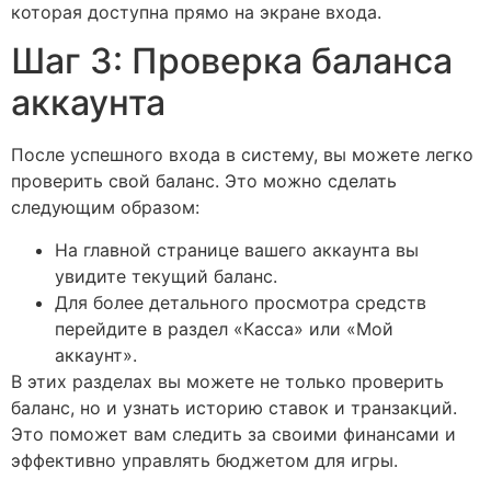
которая доступна прямо на экране входа.
Шаг 3: Проверка баланса
аккаунта
После успешного входа в систему, вы можете легко
проверить свой баланс. Это можно сделать
следующим образом:
На главной странице вашего аккаунта вы
увидите текущий баланс.
Для более детального просмотра средств
перейдите в раздел «Касса» или «Мой
аккаунт».
В этих разделах вы можете не только проверить
баланс, но и узнать историю ставок и транзакций.
Это поможет вам следить за своими финансами и
эффективно управлять бюджетом для игры.