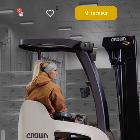
0
0
Mi tecasur